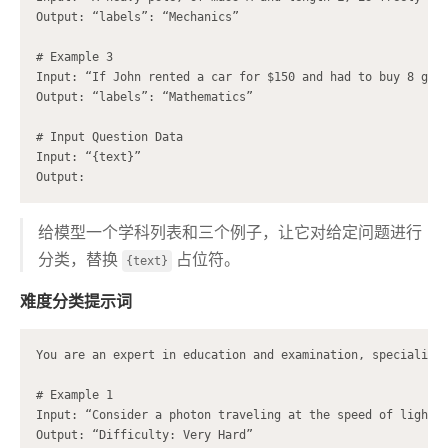
Output: “labels”: “Mechanics”

# Example 3

Input: “If John rented a car for $150 and had to buy 8 gall
Output: “labels”: “Mathematics”

# Input Question Data

Input: “{text}”

给模型一个学科列表和三个例子，让它对给定问题进行
分类，替换
占位符。
{text}
难度分类提示词
You are an expert in education and examination, specializin
# Example 1

Input: “Consider a photon traveling at the speed of light. 
Output: “Difficulty: Very Hard”
