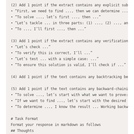
(2) Add 1 point if the extract contains any explicit subgoa
• “First, we need to find ..., then we can determine ...”

• “To solve ..., let’s first ..., then ...”

• “Let’s tackle ... in three parts: (1) ..., (2) ..., and (
• “To ..., I’ll first ..., then ...”

(3) Add 1 point if the extract contains any verification st
• “Let’s check ...”

• “To verify this is correct, I’ll ...”

• “Let’s test ... with a simple case: ...”

• “To ensure this solution is valid, I’ll check if ...”

(4) Add 1 point if the text contains any backtracking behav
(5) Add 1 point if the text contains any backward-chaining 
• “To solve ..., let’s start with what we want to prove: ..
• “If we want to find ..., let’s start with the desired res
• “To determine ..., I know the result ... Working backward
# Task Format

Format your response in markdown as follows

## Thoughts
