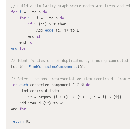
// Build a similarity graph where nodes are items and edge
for
i
 = 
1
 to n 
do
for
j
 = i + 
1
 to n 
do
if
 S_{ij} > τ then

            Add 
edge
 (i, j) to E.

        end 
if
    end 
for
end
for
// Identify clusters of duplicates by finding connected co
Let 𝒞 ← 
FindConnectedComponents
(G).

// Select the most representative item (centroid) from eac
for
each
 connected component C ∈ 𝒞 
do
    Find centroid index

        i* = argmax_{i ∈ C}  ∑_{j ∈ C, j ≠ i} S_{ij}.

    Add item d_{i*} to 𝓡.

end 
for
return