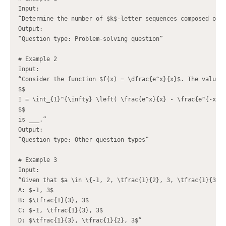
Input:

“Determine the number of $k$-letter sequences composed of t
Output:

“Question type: Problem-solving question”

# Example 2

Input:

“Consider the function $f(x) = \dfrac{e^x}{x}$. The value o
$$

I = \int_{1}^{\infty} \left( \frac{e^x}{x} - \frac{e^{-x}}{
$$

is ___.”

Output:

“Question type: Other question types”

# Example 3

Input:

“Given that $a \in \{-1, 2, \tfrac{1}{2}, 3, \tfrac{1}{3}\}
A: $-1, 3$

B: $\tfrac{1}{3}, 3$

C: $-1, \tfrac{1}{3}, 3$

D: $\tfrac{1}{3}, \tfrac{1}{2}, 3$”
