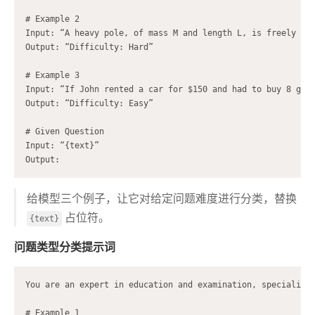
# Example 2

Input: “A heavy pole, of mass M and length L, is freely hin
Output: “Difficulty: Hard”

# Example 3

Input: “If John rented a car for $150 and had to buy 8 gall
Output: “Difficulty: Easy”

# Given Question

Input: “{text}”

给模型三个例子，让它对给定问题难度进行分类，替换
占位符。
{text}
问题类型分类提示词
You are an expert in education and examination, specializi
# Example 1
