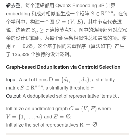
辑去重
。每个逻辑都用 Qwen3-Embedding-4B 计算
S
∈
R
n
×
n
embedding 和成对相似度生成一个矩阵
。在每
G
=
(
V
,
E
)
个学科中，构建一个图
，其中节点代表逻
S
i
j
≥
τ
辑，边通过
连接节点对。图中的连接部分对应冗
余的设计逻辑组。为每个组保留相似性总和最高的项。使
τ
=
0.85
用
，这个基于图的去重程序（算法如下）产生
了 125,328 个独特的设计逻辑。
Graph-based Deduplication via Centroid Selection
D
=
{
d
1
,
…
,
d
n
}
Input:
A set of items
, a similarity
S
∈
R
n
×
n
τ
matrix
, a similarity threshold
.
R
Output:
A deduplicated set of representative items
.
G
=
(
V
,
E
)
Initialize an undirected graph
where
V
=
{
1
,
…
,
n
}
E
=
∅
and
.
R
=
∅
Initialize the set of representatives
.